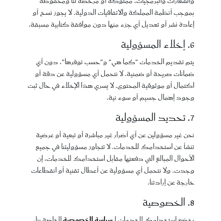
والشعارات والبرمجيات، مملوكة أو مرخصة لنا ومحفوظة
بموجب أنظمة المملكة والاتفاقيات الدولية. لا يجوز نسخ أو
إعادة نشر أو تعديل أي جزء منها دون موافقة كتابية مسبقة.
6. إخلاء المسؤولية
يتم تقديم الخدمات "كما هي" و"حسب توفرها"، دون أي
ضمانات صريحة أو ضمنية. لا نتحمل أي مسؤولية عن دقة أو
اكتمال أو موثوقية المحتوى. لا يسري هذا الإخلاء في حال ثبت
وجود إهمال جسيم أو سوء نية.
7. تحديد المسؤولية
نحن غير مسؤولين عن أي أضرار غير مباشرة أو تبعية أو عرضية
تنشأ عن استخدامك للخدمات. لا تتجاوز مسؤوليتنا في جميع
الأحوال المبالغ التي دفعتها مقابل استخدامك للخدمات، إن
وجدت. ولا نتحمل أي مسؤولية عن أعطال تقنية أو انقطاعات
خارجة عن إرادتنا.
8. الخصوصية
يخضع استخدامك للخدمات لـ
سياسة الخصوصية
الخاصة بنا،