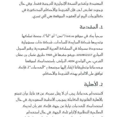
المعتمدة وتُقدَّم النسخة الإنجليزية للترجمة فقط. وفي حال
وجود تعارض آخر، فإن الشروط والأحكام المذكورة في
كتالوجات البيع أو العقود الموقعة هي التي تسري.
1. المقدمة
مرحباً بك في موقع bid.sa ("نحن" أو "لنا")، منصة تملكها
وتديرها شركة المزايدة للمزادات، شركة ذات مسؤولية
محدودة مسجلة في المملكة العربية السعودية برقم السجل
التجاري 1010852157، ويقع مقرها في 7960 طريق عثمان بن عفان
الفرعي، حي الوادي 4094، الرياض. باستخدامك لموقعنا
وخدماتنا وتطبيقاتنا (يُشار إليها مجتمعة بـ "الخدمات")، فإنك
توافق على الالتزام بهذه الشروط والأحكام.
2. الأهلية
لاستخدام خدماتنا، يجب أن لا يقل عمرك عن 18 عامًا، وأن تتمتع
بالأهلية القانونية الكاملة بموجب الأنظمة السعودية. في حال
استخدامك للخدمات نيابةً عن جهة، فإنك تقر بأن لديك
الصلاحية النظامية لإلزام تلك الجهة. في حال استخدام