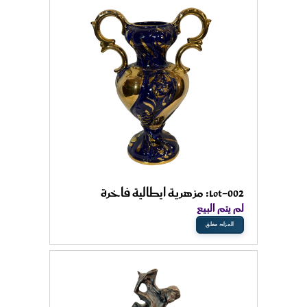
Lot-002: مزهرية ايطالية فاخرة
لم يتم البيع
المزاد مغلق