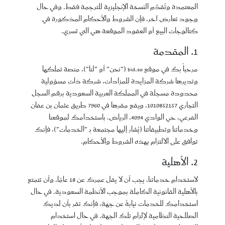
المعتمدة وتُقدَّم النسخة الإنجليزية للترجمة فقط. وفي حال
وجود تعارض آخر، فإن الشروط والأحكام المذكورة في
كتالوجات البيع أو العقود الموقعة هي التي تسري.
1. المقدمة
مرحباً بك في موقع bid.sa ("نحن" أو "لنا")، منصة تملكها
وتديرها شركة المزايدة للمزادات، شركة ذات مسؤولية
محدودة مسجلة في المملكة العربية السعودية برقم السجل
التجاري 1010852157، ويقع مقرها في 7960 طريق عثمان بن عفان
الفرعي، حي الوادي 4094، الرياض. باستخدامك لموقعنا
وخدماتنا وتطبيقاتنا (يُشار إليها مجتمعة بـ "الخدمات")، فإنك
توافق على الالتزام بهذه الشروط والأحكام.
2. الأهلية
لاستخدام خدماتنا، يجب أن لا يقل عمرك عن 18 عامًا، وأن تتمتع
بالأهلية القانونية الكاملة بموجب الأنظمة السعودية. في حال
استخدامك للخدمات نيابةً عن جهة، فإنك تقر بأن لديك
الصلاحية النظامية لإلزام تلك الجهة. في حال استخدام