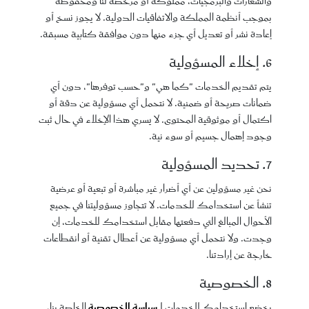
والشعارات والبرمجيات، مملوكة أو مرخصة لنا ومحفوظة
بموجب أنظمة المملكة والاتفاقيات الدولية. لا يجوز نسخ أو
إعادة نشر أو تعديل أي جزء منها دون موافقة كتابية مسبقة.
6. إخلاء المسؤولية
يتم تقديم الخدمات "كما هي" و"حسب توفرها"، دون أي
ضمانات صريحة أو ضمنية. لا نتحمل أي مسؤولية عن دقة أو
اكتمال أو موثوقية المحتوى. لا يسري هذا الإخلاء في حال ثبت
وجود إهمال جسيم أو سوء نية.
7. تحديد المسؤولية
نحن غير مسؤولين عن أي أضرار غير مباشرة أو تبعية أو عرضية
تنشأ عن استخدامك للخدمات. لا تتجاوز مسؤوليتنا في جميع
الأحوال المبالغ التي دفعتها مقابل استخدامك للخدمات، إن
وجدت. ولا نتحمل أي مسؤولية عن أعطال تقنية أو انقطاعات
خارجة عن إرادتنا.
8. الخصوصية
يخضع استخدامك للخدمات لـ
سياسة الخصوصية
الخاصة بنا،