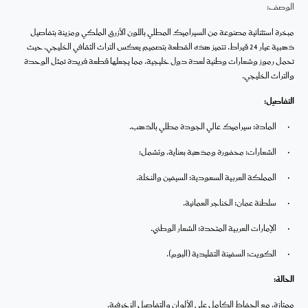
الوصف:
مبخرة استثنائية مصنوعة من السيراميك المطلي باللون الأزرق الملكي ومزينة بتفاصيل
ذهبية عيار 24 قيراط. تتميز هذه القطعة بتصميم يعكس التراث الثقافي الخليجي، حيث
تحمل رموز وشعارات وطنية لعدة دول خليجية، مما يجعلها قطعة فريدة تمثل الوحدة
والتراث الخليجي.
التفاصيل:
•
المادة:
سيراميك عالي الجودة مطلي بالذهب.
•
الشعارات:
محفورة ومذهبة بعناية، وتشمل:
•
المملكة العربية السعودية: السيفين والنخلة.
•
سلطنة عمان: الخناجر العمانية.
•
الإمارات العربية المتحدة: الشعار الوطني.
•
الكويت: السفينة التقليدية (البوم).
الحالة:
ممتازة، مع الحفاظ الكامل على الألوان والتفاصيل الزخرفية.