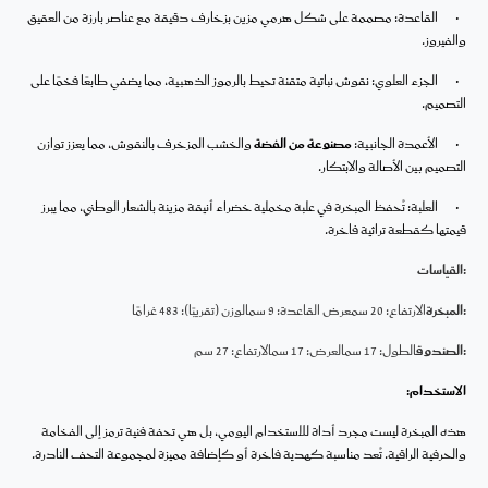
•
القاعدة:
مصممة على شكل هرمي مزين بزخارف دقيقة مع عناصر بارزة من العقيق
والفيروز.
•
الجزء العلوي:
نقوش نباتية متقنة تحيط بالرموز الذهبية، مما يضفي طابعًا فخمًا على
التصميم.
•
الأعمدة الجانبية:
مصنوعة من الفضة
والخشب المزخرف بالنقوش، مما يعزز توازن
التصميم بين الأصالة والابتكار.
•
العلبة:
تُحفظ المبخرة في علبة مخملية خضراء أنيقة مزينة بالشعار الوطني، مما يبرز
قيمتها كقطعة تراثية فاخرة.
:القياسات
:المبخرة
الارتفاع: 20 سم
عرض القاعدة: 9 سم
الوزن (تقريبًا): 483 غرامًا
:الصندوق
الطول: 17 سم
العرض: 17 سم
الارتفاع: 27 سم
الاستخدام:
هذه المبخرة ليست مجرد أداة للاستخدام اليومي، بل هي تحفة فنية ترمز إلى الفخامة
والحرفية الراقية. تُعد مناسبة كهدية فاخرة أو كإضافة مميزة لمجموعة التحف النادرة.