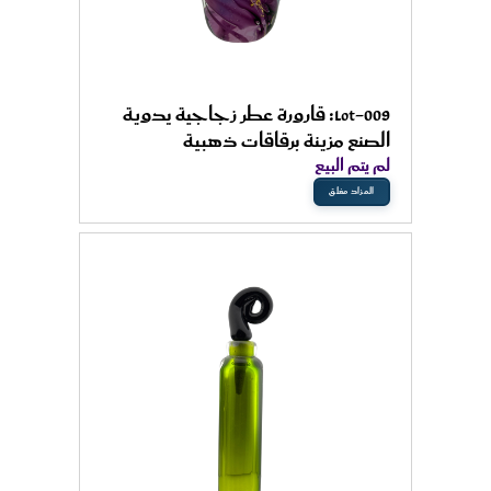
Lot-009: قارورة عطر زجاجية يدوية
الصنع مزينة برقاقات ذهبية
لم يتم البيع
المزاد مغلق